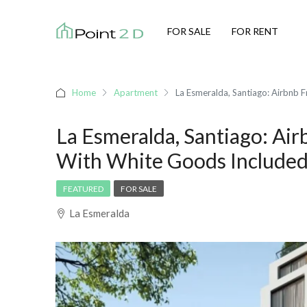
FOR SALE
FOR RENT
Home
Apartment
La Esmeralda, Santiago: Airbnb F
La Esmeralda, Santiago: Air
With White Goods Included,
FEATURED
FOR SALE
La Esmeralda