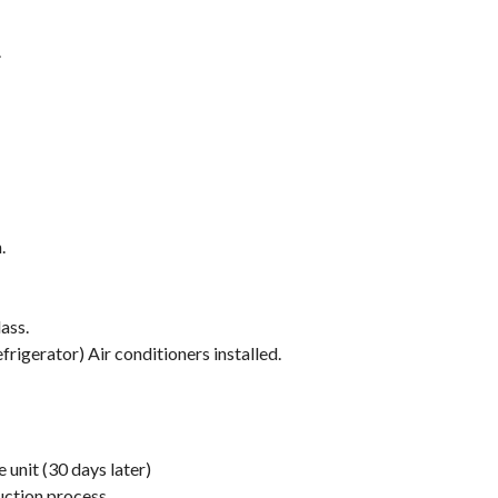
.
.
ass.
frigerator) Air conditioners installed.
 unit (30 days later)
ruction process