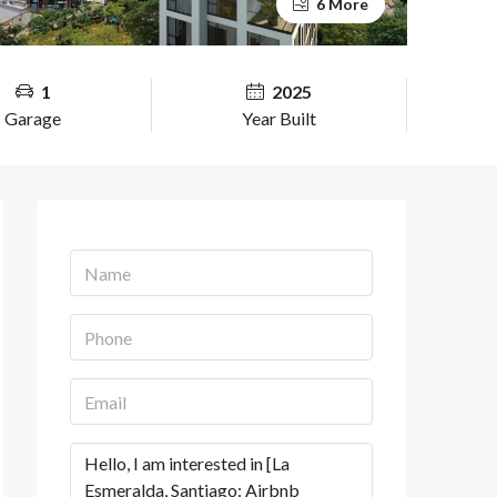
6 More
1
2025
Garage
Year Built