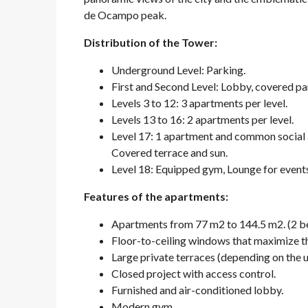
de Ocampo peak.
Distribution of the Tower:
Underground Level: Parking.
First and Second Level: Lobby, covered par
Levels 3 to 12: 3 apartments per level.
Levels 13 to 16: 2 apartments per level.
Level 17: 1 apartment and common social a
Covered terrace and sun.
Level 18: Equipped gym, Lounge for event
Features of the apartments:
Apartments from 77 m2 to 144.5 m2. (2 b
Floor-to-ceiling windows that maximize th
Large private terraces (depending on the u
Closed project with access control.
Furnished and air-conditioned lobby.
Modern gym.