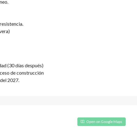
neo.
resistencia.
vera)
dad (30 días después)
oceso de construcción
 del 2027.
Open on Google Maps