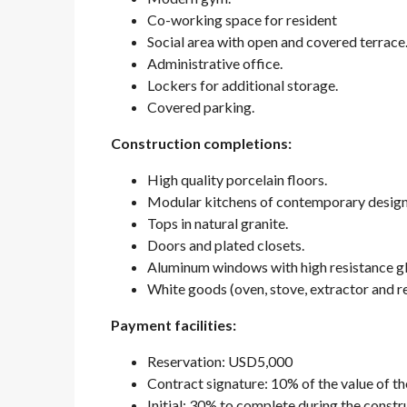
Co-working space for resident
Social area with open and covered terrace
Administrative office.
Lockers for additional storage.
Covered parking.
Construction completions:
High quality porcelain floors.
Modular kitchens of contemporary design
Tops in natural granite.
Doors and plated closets.
Aluminum windows with high resistance gl
White goods (oven, stove, extractor and re
Payment facilities:
Reservation: USD5,000
Contract signature: 10% of the value of the
Initial: 30% to complete during the const