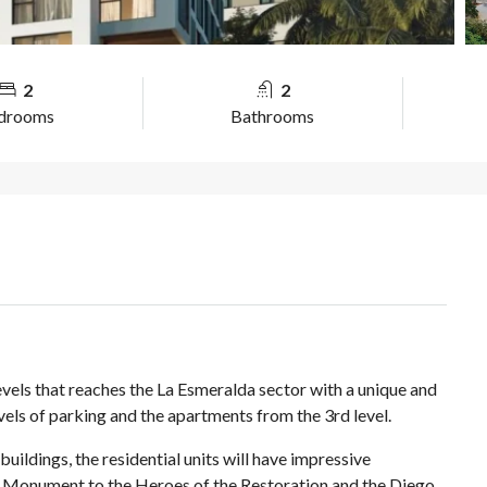
2
2
drooms
Bathrooms
els that reaches the La Esmeralda sector with a unique and
levels of parking and the apartments from the 3rd level.
uildings, the residential units will have impressive
c Monument to the Heroes of the Restoration and the Diego