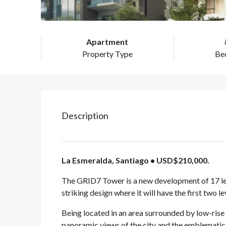
Apartment
Property Type
Be
Description
La Esmeralda, Santiago • USD$210,000.
The GRID7 Tower is a new development of 17 lev
striking design where it will have the first two 
Being located in an area surrounded by low-rise b
panoramic views of the city and the emblemati