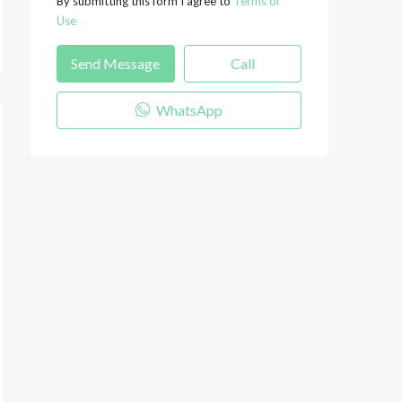
By submitting this form I agree to
Terms of
Use
Send Message
Call
WhatsApp