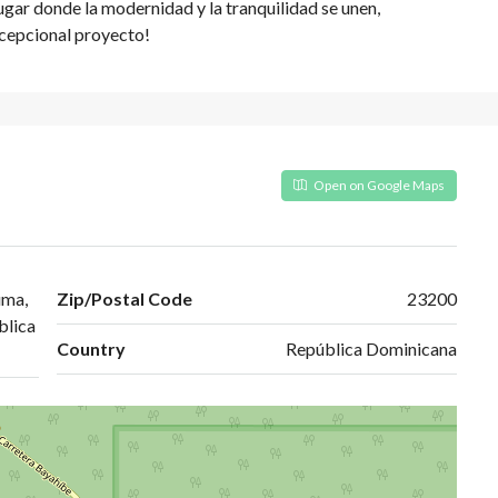
lugar donde la modernidad y la tranquilidad se unen,
xcepcional proyecto!
Open on Google Maps
uma,
Zip/Postal Code
23200
blica
Country
República Dominicana