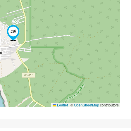
Leaflet
|
©
OpenStreetMap
contributors