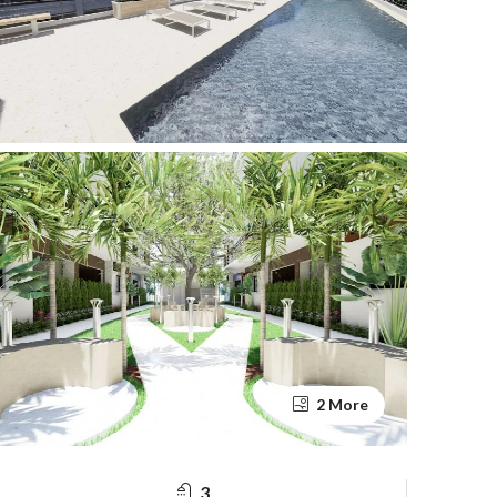
2 More
3