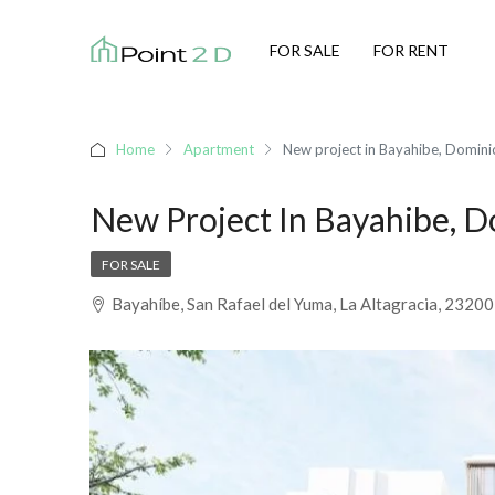
FOR SALE
FOR RENT
Home
Apartment
New project in Bayahibe, Domini
New Project In Bayahibe, D
FOR SALE
Bayahíbe, San Rafael del Yuma, La Altagracia, 2320